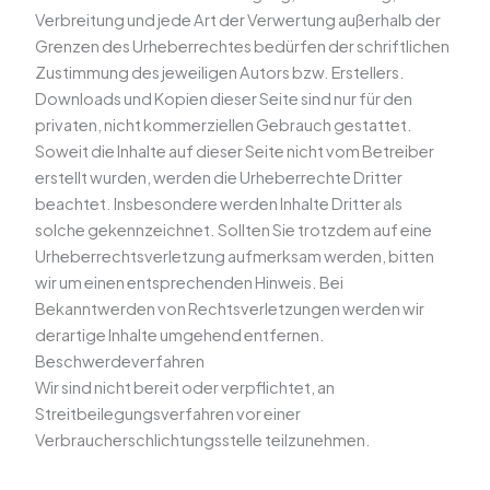
Verbreitung und jede Art der Verwertung außerhalb der
Grenzen des Urheberrechtes bedürfen der schriftlichen
Zustimmung des jeweiligen Autors bzw. Erstellers.
Downloads und Kopien dieser Seite sind nur für den
privaten, nicht kommerziellen Gebrauch gestattet.
Soweit die Inhalte auf dieser Seite nicht vom Betreiber
erstellt wurden, werden die Urheberrechte Dritter
beachtet. Insbesondere werden Inhalte Dritter als
solche gekennzeichnet. Sollten Sie trotzdem auf eine
Urheberrechtsverletzung aufmerksam werden, bitten
wir um einen entsprechenden Hinweis. Bei
Bekanntwerden von Rechtsverletzungen werden wir
derartige Inhalte umgehend entfernen.
Beschwerdeverfahren
Wir sind nicht bereit oder verpflichtet, an
Streitbeilegungsverfahren vor einer
Verbraucherschlichtungsstelle teilzunehmen.