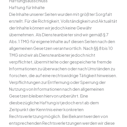
Haftungsausschluss
Haftung für Inhalte
Die Inhalte unserer Seiten wurden mit größter Sorgfalt
erstellt. Für die Richtigkeit, Vollständigkeit und Aktualität
der Inhalte können wir jedoch keine Gewähr
übernehmen. Als Diensteanbieter sind wir gemäß § 7
Abs.1 TMG für eigene Inhalte auf diesen Seiten nach den
allgemeinen Gesetzen verantwortlich. Nach §§ 8 bis 10
TMG sind wir als Diensteanbieter jedoch nicht
verpflichtet, übermittelte oder gespeicherte fremde
Informationen zu überwachen oder nach Umständen zu
forschen, die auf eine rechtswidrige Tätigkeit hinweisen.
Verpflichtungen zur Entfernung oder Sperrung der
Nutzung von Informationen nach den allgemeinen
Gesetzen bleiben hiervon unberührt. Eine
diesbezügliche Haftung ist jedoch erst ab dem
Zeitpunkt der Kenntnis einer konkreten
Rechtsverletzung möglich. Bei Bekanntwerden von
entsprechenden Rechtsverletzungen werden wir diese