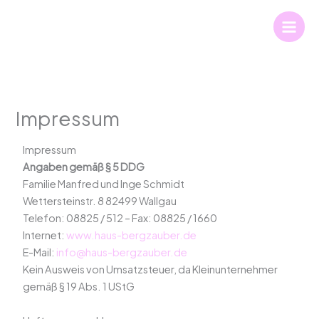
Zum
Inhalt
springen
Impressum
Impressum
Angaben gemäß § 5 DDG
Familie Manfred und Inge Schmidt
Wettersteinstr. 8 82499 Wallgau
Telefon: 08825 / 512 – Fax: 08825 / 1660
Internet:
www.haus-bergzauber.de
E-Mail:
info@haus-bergzauber.de
Kein Ausweis von Umsatzsteuer, da Kleinunternehmer
gemäß § 19 Abs. 1 UStG