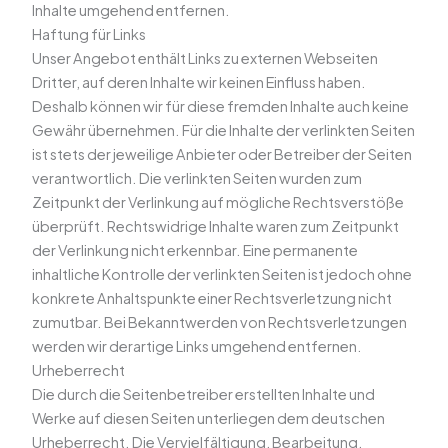
Inhalte umgehend entfernen.
Haftung für Links
Unser Angebot enthält Links zu externen Webseiten
Dritter, auf deren Inhalte wir keinen Einfluss haben.
Deshalb können wir für diese fremden Inhalte auch keine
Gewähr übernehmen. Für die Inhalte der verlinkten Seiten
ist stets der jeweilige Anbieter oder Betreiber der Seiten
verantwortlich. Die verlinkten Seiten wurden zum
Zeitpunkt der Verlinkung auf mögliche Rechtsverstöße
überprüft. Rechtswidrige Inhalte waren zum Zeitpunkt
der Verlinkung nicht erkennbar. Eine permanente
inhaltliche Kontrolle der verlinkten Seiten ist jedoch ohne
konkrete Anhaltspunkte einer Rechtsverletzung nicht
zumutbar. Bei Bekanntwerden von Rechtsverletzungen
werden wir derartige Links umgehend entfernen.
Urheberrecht
Die durch die Seitenbetreiber erstellten Inhalte und
Werke auf diesen Seiten unterliegen dem deutschen
Urheberrecht. Die Vervielfältigung, Bearbeitung,